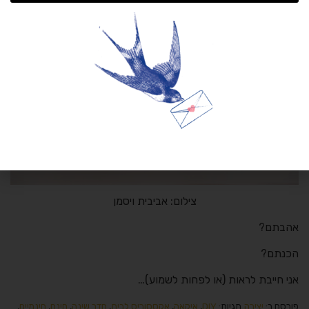
צילום: אביבית ויסמן
אהבתם?
הכנתם?
אני חייבת לראות (או לפחות לשמוע)…
פורסם ב:
יצירה
תגיות:
DIY
,
איקאה
,
אקססוריס לבית
,
חדר שינה
,
חינם
,
חינמיים
,