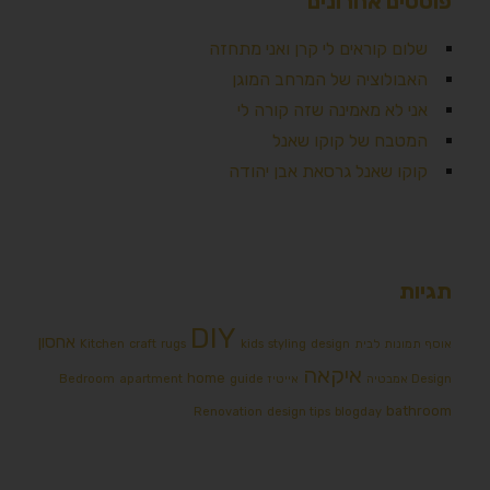
פוסטים אחרונים
שלום קוראים לי קרן ואני מתחזה
האבולוציה של המרחב המוגן
אני לא מאמינה שזה קורה לי
המטבח של קוקו שאנל
קוקו שאנל גרסאת אבן יהודה
תגיות
DIY
אחסון
אוסף תמונות לבית
design
styling
kids
rugs
craft
Kitchen
איקאה
home
Design אמבטיה
אייטיז
guide
apartment
Bedroom
bathroom
Renovation
design tips
blogday