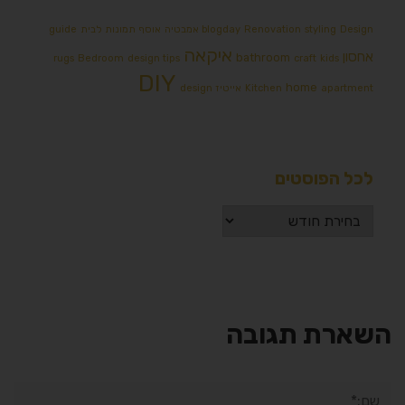
Design אמבטיה
styling
Renovation
blogday
אוסף תמונות לבית
guide
איקאה
אחסון
bathroom
rugs
Bedroom
design tips
craft
kids
DIY
home
apartment
Kitchen
אייטיז
design
לכל הפוסטים
השארת תגובה
שם:*