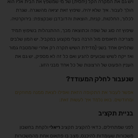
ויש גם את המקרה הקל (יחסית) של מי שמשפץ את הבית אליו הוא
הולך לעבור. איך שלא יהיה, שיפוץ זאת יציאה מהשגרה. שגרת
לכלוך, החלטות, קניות, הוצאות והדובדבן שבקצפת: בירוקרטיה.
שיפוץ זה סוג של שפה וכתוצאה מכך, ההתנהלות בשיפוץ תמיד
מצריכה תיאומים מול הרבה בעלי מקצוע במקביל. יש המון שלבים
שתלויים אחד בשני (מדידת השיש תקרה רק אחרי שהמטבח גמור
ואז ייקח לשיש שבועיים להגיע ואם כל זה לא מספיק, יש גם את
העניין הפעוט של הרצונות של כל אחד מבני הזוג.
שנעבור לחלק המעודד?
אפשר לעבור את התקופה הזאת ואפילו לצאת ממנה מחוזקים
ומחודשים. בואו נלמד איך לעשות זאת:
בניית תקציב
לפני שמתחילים, כדאי להקציב תקציב
ריאלי
ולקחת בחשבון
משכורות שעומדות להיכנס, מצב בו פתאום אחת מהמשכורות