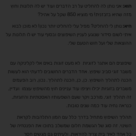
הוא:
אני נותן לה להחליט על רב הדברים ועוד יש לה תלונות וחוץ
מזה שהיא בזבזנית! מי מוציא 850 שקל על אהיל?
היא:
נותן לי להחליט? מפיל עלי להחליט יותר נכון! לא מוכן לבוא
איתי לשום סידור שנוגע לעניין השיפוצים ובסוף עוד יש לו תלונות על
ההוצאות שלי ועל חוש הטעם שלי.
שיפוצים הם אתגר לזוגיות לא מעט זוגות באים אלי לקליניקה עם
משבר זוגי סביב שיפוץ. אחד הדברים החשובים לדעתי הוא לעשות
הכנה לתהליך השיפוץ. כן, כן, הכנה לתהליך. נכון, רוב הפעמים
משברים בזוגיות יכילו ויציפו עוד עניינים חוץ מהשיפוץ עצמו ועדיין,
זה תהליך זוגי, מורכב ויקר שעם השפעותיו האסטתיות והזוגיות,
כנראה נחיה עוד כמה שנים טובות.
תהליך השיפוץ מתחיל בדרך כלל עם המון התלהבות לקראת
השינוי. זה סוג של הגשמת חלום שמשלב בתוכו את הפנטזיה של
כל אחד לאיך בית צריך להיראות. ולעיתים גם מגשים חסך