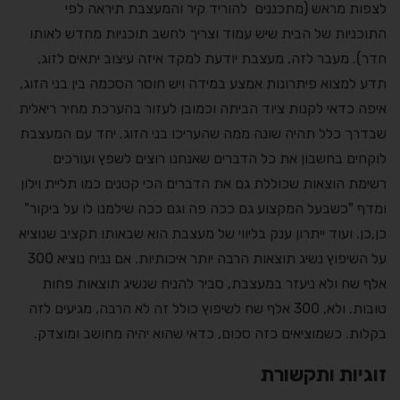
לצפות מראש (מתכננים להוריד קיר והמעצבת תיראה לפי
התוכניות של הבית שיש עמוד וצריך לחשב תוכניות מחדש לאותו
חדר). מעבר לזה, מעצבת יודעת למקד איזה עיצוב יתאים לזוג,
תדע למצוא פיתרונות אמצע במידה ויש חוסר הסכמה בין בני הזוג,
איפה כדאי לקנות ציוד הביתה וכמובן לעזור בהערכת מחיר ריאלית
שבדרך כלל תהיה שונה ממה שהעריכו בני הזוג. יחד עם המעצבת
לוקחים בחשבון את כל הדברים שאנחנו רוצים לשפץ ועורכים
רשימת הוצאות שכוללת גם את הדברים הכי קטנים כמו תליית וילון
ומדף "כשבעל המקצוע גם ככה פה וגם ככה שילמנו לו על ביקור"
כן,כן. ועוד ייתרון ענק בליווי של מעצבת הוא שבאותו תקציב שנוציא
על השיפוץ נשיג תוצאות הרבה יותר איכותיות. אם נניח נוציא 300
אלף שח ולא ניעזר במעצבת, סביר להניח שנשיג תוצאות פחות
טובות. ולא, 300 אלף שח לשיפוץ כולל זה לא הרבה, מגיעים לזה
בקלות. כשמוציאים כזה סכום, כדאי שהוא יהיה מחושב ומוצדק.
זוגיות ותקשורת