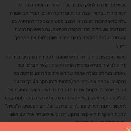
עכשיו אני עוברת לחלק החביב עלי – שימור הזוגיות בתוך כל
הכאוס הזה. בתור יועצת זוגיות ומדריכת הורים, תמיד אני אומרת
שלא כדאי לחכות לפיצוץ או למצב ממש קיצוני כדי להתייעץ. גם
כשיודעים שעומדים לפני תקופה מלחיצה, גם כשיש התלבטות
קטנטנה ובכלל בתקופה פחות יציבה, שווה ללוות את התהליך
בייעוץ.
כאשר משפצים בית ביחד, כדאי שמעבר לעמידה בתקציב ובית יפה
תהיה לנו עוד מטרה מרכזית אחת והיא: להישאר חברים. כמו
שאנחנו מנהלים טבלת אקסל של הוצאות וכל הזמן בודקים מה
בתקציב ועל מה אפשר לוותר (לפחות לזמן הקרוב), כך גם עם
זוגיות. אסור לנו לקחת את בן הזוג כמובן מאליו בקשר. מגיעים אלי
לקליניקה המון אנשים שמחפשים זוגיות, זוגות שרק הכירו ומתקשים
לתקשר, זוגות ותיקים עם ילדים, פרק ב' וכו'. רוב הפעמים, ה"בעיה"
הזוגית העיקרית היא קצר בתקשורת וקושי להגדיר אחד עם השני
את הצרכים האישים והזוגיים.